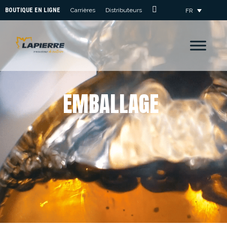
BOUTIQUE EN LIGNE
Carrières
Distributeurs
FR
Nous
Joindre
E
M
B
A
L
L
A
G
E