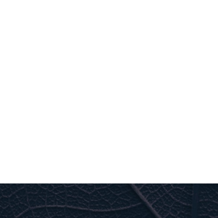
désirés.
Le principe de recirculation à haute effic
toute la journée, sans lavage ni rinçage d
Par l’optimisation de la capacité de nos p
concentrateurs ultraperformants ayant la
maintient une valeur de revente aussi élevé
LE SPÉCIALISTE DES CO