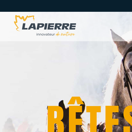
B
Ê
T
E