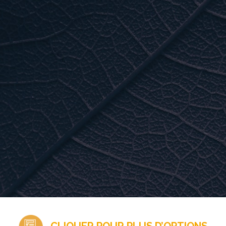
ARTICLES INCL
• Cuve de lavage en acier i
• Membrane et caisson de r
• Préfiltre et protège filtre 20
• Lubrifiant pour joints d’éta
• Tuyaux de raccordement
• Bouchon et adaptateur d
• Savon pour membrane