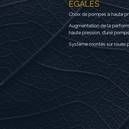
ÉGALES
Choix de pompes à haute pr
Augmentation de la perform
haute pression, d’une pompe 
Système montés sur roues p
PEU EXIGEANT
RÉSEAU ÉLECT
Standard:
230 V / 1 pha
Disponible:
600V / 3 phas
Par exemple:
Série 3000 5 HP-2 membran
Série 5000 12 membranes : 