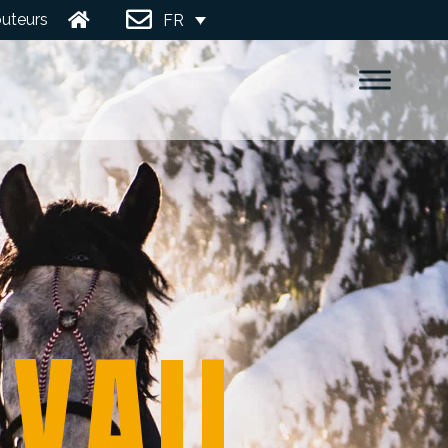
buteurs
FR
Nous
Joindre
A
V
A
I
L