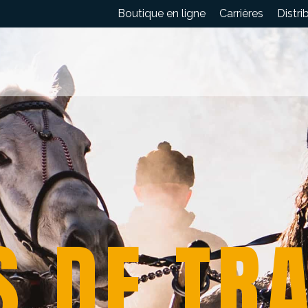
Boutique en ligne
Carrières
Distri
S
D
E
T
R