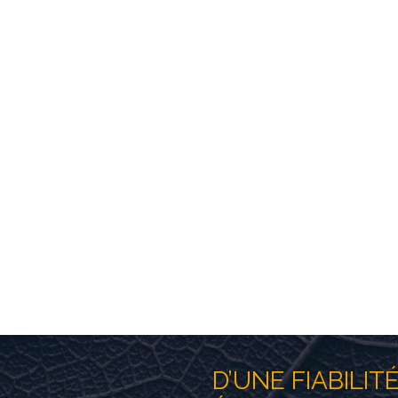
acité conçu parLapierre permet une opération de votre concent
es membranes (dans des conditions d’utilisation selon les rec
ompes à haute pression et un choix judicieux de moteurs, nou
 plus faible consommation énergétique sur le marché.Aucune
e sur le marché.
NCENTRATEURS
D’UNE FIABILIT