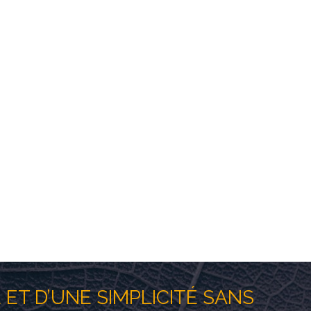
rateur à un taux de Brix élevé pendant
ommandations).
s sommes fiers de vous offrir la gamme de
 autre marque de concentrateurs ne
É ET D’UNE SIMPLICITÉ SANS