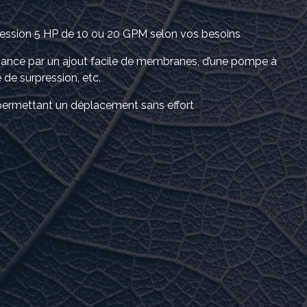
ession 5 HP de 10 ou 20 GPM selon vos besoins
ance par un ajout facile de membranes, d’une pompe à
de surpression, etc.
ermettant un déplacement sans effort
 POUR VOTRE
RIQUE
se
es / 208/ 230 3 phases
es : 42 amps
131 amps