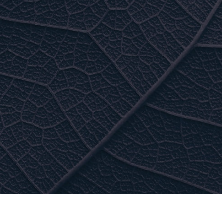
US À L’ACHAT
noxydable
emisage
”
nchéité
e membrane