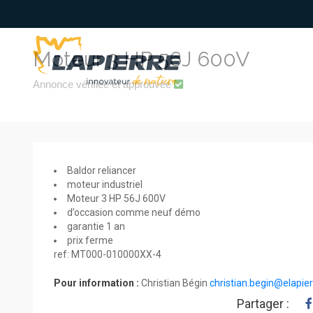
Moteur 3 HP 56J 600V
Annonce vérifiée et approuvée
Baldor reliancer
moteur industriel
Moteur 3 HP 56J 600V
d’occasion comme neuf démo
garantie 1 an
prix ferme
ref: MT000-010000XX-4
Pour information :
Christian Bégin
christian.begin@elapie
Partager :