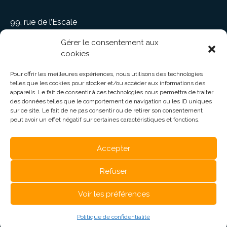
99, rue de l’Escale
Saint-Ludger, (QC) CANADA G0M 1W0
Gérer le consentement aux
1 819 548-5454
cookies
info@elapierre.com
Pour offrir les meilleures expériences, nous utilisons des technologies
telles que les cookies pour stocker et/ou accéder aux informations des
appareils. Le fait de consentir à ces technologies nous permettra de traiter
des données telles que le comportement de navigation ou les ID uniques
sur ce site. Le fait de ne pas consentir ou de retirer son consentement
peut avoir un effet négatif sur certaines caractéristiques et fonctions.
CARRIÈRES
Accepter
DISTRIBUTEURS
ÉVÉNEMENTS
Refuser
POLITIQUE DE CONFIDENTIALITÉ
Voir les préférences
Restez connecté
Politique de confidentialité