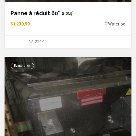
Panne à réduit 60″ x 24″
$1 230,59
Waterloo
2214
Évaporation