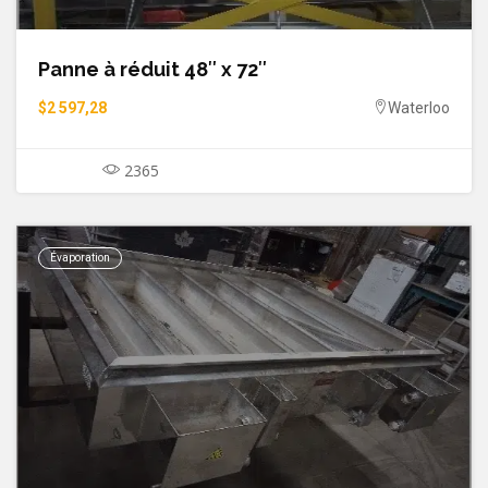
Panne à réduit 48″ x 72″
$2 597,28
Waterloo
2365
Évaporation