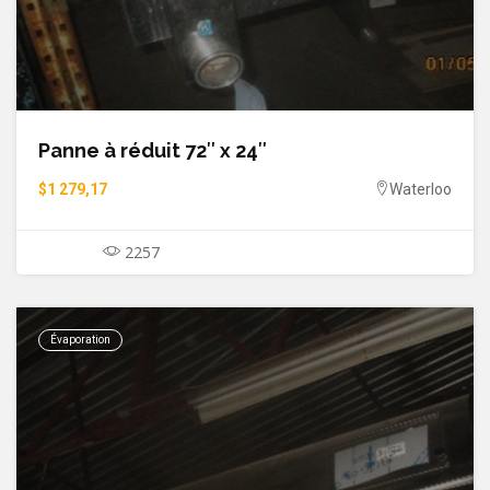
Panne à réduit 72″ x 24″
$1 279,17
Waterloo
2257
Évaporation