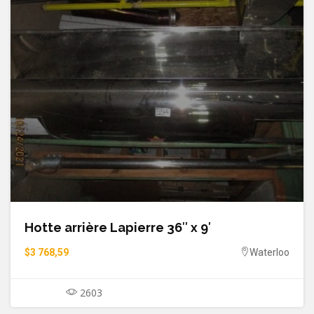
Hotte arrière Lapierre 36″ x 9′
$3 768,59
Waterloo
2603