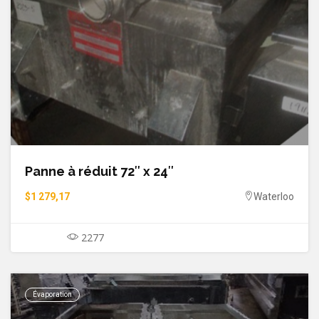
Panne à réduit 72″ x 24″
$1 279,17
Waterloo
2277
Évaporation