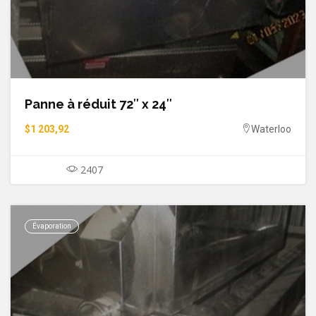
Panne à réduit 72″ x 24″
$1 203,92
Waterloo
2407
Évaporation