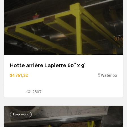
Hotte arrière Lapierre 60″ x 9′
$4 761,32
Waterloo
2507
Évaporation