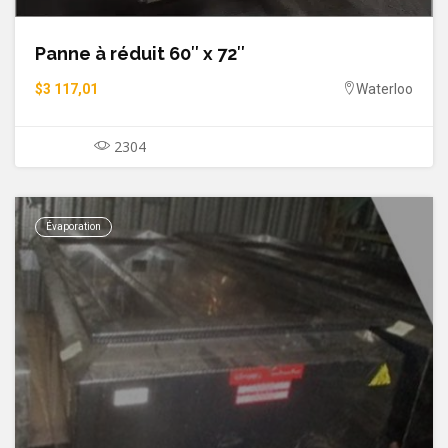
Panne à réduit 60″ x 72″
$3 117,01
Waterloo
2304
Évaporation