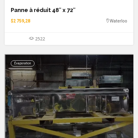
Panne à réduit 48″ x 72″
$2 759,28
Waterloo
2522
Évaporation