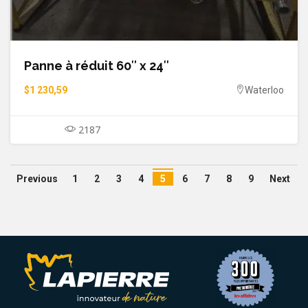
Panne à réduit 60″ x 24″
$1 230,59
Waterloo
2187
Previous
1
2
3
4
5
6
7
8
9
Next