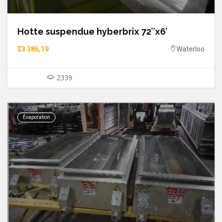
Hotte suspendue hyberbrix 72″x6′
$3 386,19
Waterloo
2339
Évaporation