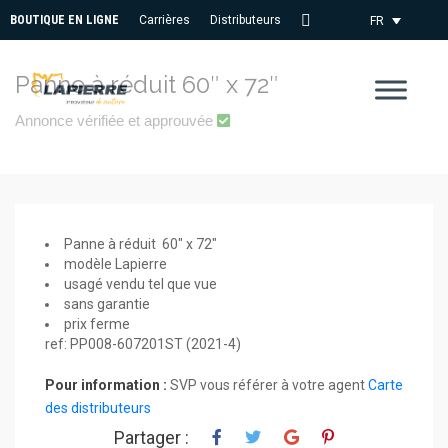
BOUTIQUE EN LIGNE
Carrières
Distributeurs
FR
Nous
Joindre
Panne à réduit 60″ x 72″
Annonce vérifiée et approuvée
Panne à réduit 60″ x 72″
modèle Lapierre
usagé vendu tel que vue
sans garantie
prix ferme
ref: PP008-607201ST (2021-4)
Pour information :
SVP vous référer à votre agent
Carte
des distributeurs
Partager :