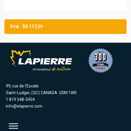
Prix : $3 117,01
99, rue de l’Escale
Saint-Ludger, (QC) CANADA G0M 1W0
1 819 548-5454
info@elapierre.com